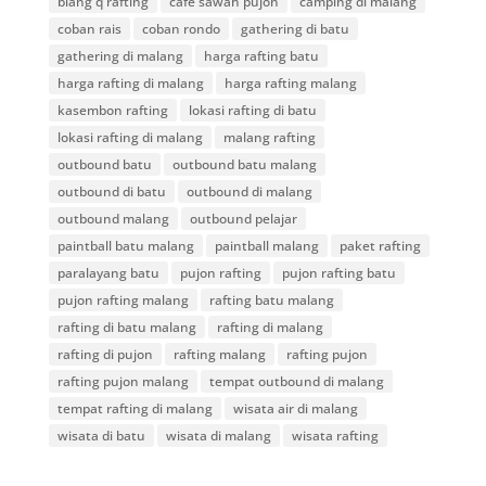
blang q rafting
cafe sawah pujon
camping di malang
coban rais
coban rondo
gathering di batu
gathering di malang
harga rafting batu
harga rafting di malang
harga rafting malang
kasembon rafting
lokasi rafting di batu
lokasi rafting di malang
malang rafting
outbound batu
outbound batu malang
outbound di batu
outbound di malang
outbound malang
outbound pelajar
paintball batu malang
paintball malang
paket rafting
paralayang batu
pujon rafting
pujon rafting batu
pujon rafting malang
rafting batu malang
rafting di batu malang
rafting di malang
rafting di pujon
rafting malang
rafting pujon
rafting pujon malang
tempat outbound di malang
tempat rafting di malang
wisata air di malang
wisata di batu
wisata di malang
wisata rafting