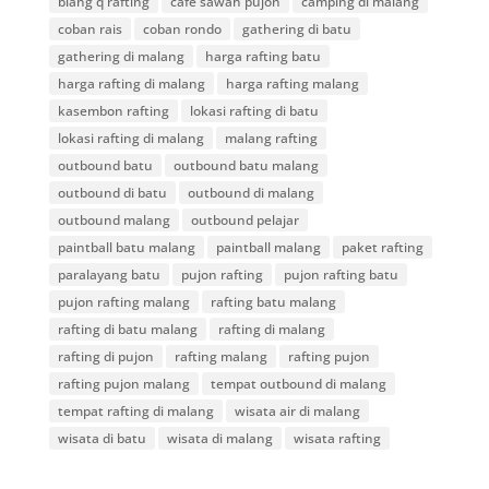
blang q rafting
cafe sawah pujon
camping di malang
coban rais
coban rondo
gathering di batu
gathering di malang
harga rafting batu
harga rafting di malang
harga rafting malang
kasembon rafting
lokasi rafting di batu
lokasi rafting di malang
malang rafting
outbound batu
outbound batu malang
outbound di batu
outbound di malang
outbound malang
outbound pelajar
paintball batu malang
paintball malang
paket rafting
paralayang batu
pujon rafting
pujon rafting batu
pujon rafting malang
rafting batu malang
rafting di batu malang
rafting di malang
rafting di pujon
rafting malang
rafting pujon
rafting pujon malang
tempat outbound di malang
tempat rafting di malang
wisata air di malang
wisata di batu
wisata di malang
wisata rafting