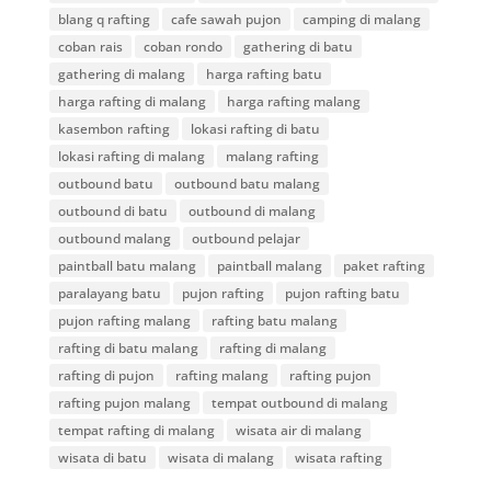
blang q rafting
cafe sawah pujon
camping di malang
coban rais
coban rondo
gathering di batu
gathering di malang
harga rafting batu
harga rafting di malang
harga rafting malang
kasembon rafting
lokasi rafting di batu
lokasi rafting di malang
malang rafting
outbound batu
outbound batu malang
outbound di batu
outbound di malang
outbound malang
outbound pelajar
paintball batu malang
paintball malang
paket rafting
paralayang batu
pujon rafting
pujon rafting batu
pujon rafting malang
rafting batu malang
rafting di batu malang
rafting di malang
rafting di pujon
rafting malang
rafting pujon
rafting pujon malang
tempat outbound di malang
tempat rafting di malang
wisata air di malang
wisata di batu
wisata di malang
wisata rafting