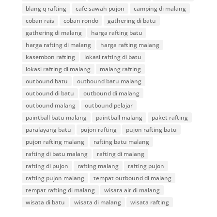
blang q rafting
cafe sawah pujon
camping di malang
coban rais
coban rondo
gathering di batu
gathering di malang
harga rafting batu
harga rafting di malang
harga rafting malang
kasembon rafting
lokasi rafting di batu
lokasi rafting di malang
malang rafting
outbound batu
outbound batu malang
outbound di batu
outbound di malang
outbound malang
outbound pelajar
paintball batu malang
paintball malang
paket rafting
paralayang batu
pujon rafting
pujon rafting batu
pujon rafting malang
rafting batu malang
rafting di batu malang
rafting di malang
rafting di pujon
rafting malang
rafting pujon
rafting pujon malang
tempat outbound di malang
tempat rafting di malang
wisata air di malang
wisata di batu
wisata di malang
wisata rafting