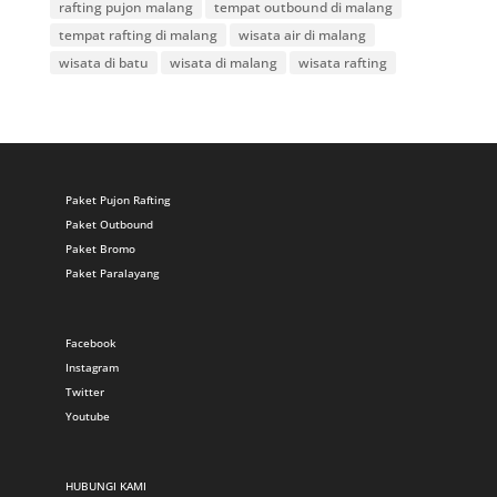
rafting pujon malang
tempat outbound di malang
tempat rafting di malang
wisata air di malang
wisata di batu
wisata di malang
wisata rafting
Paket Pujon Rafting
Paket Outbound
Paket Bromo
Paket Paralayang
Facebook
Instagram
Twitter
Youtube
HUBUNGI KAMI