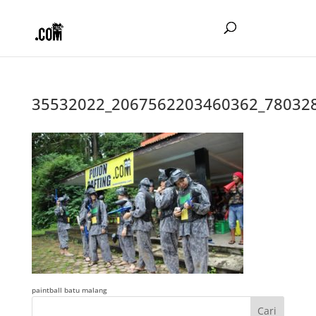
35532022_2067562203460362_78032
paintball batu malang