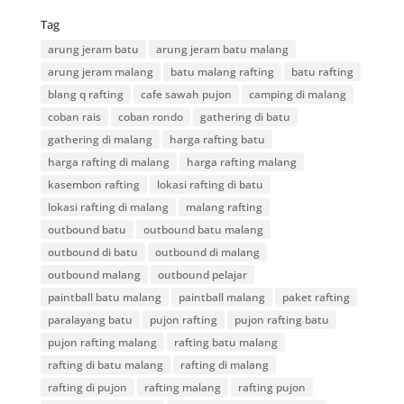
Tag
arung jeram batu
arung jeram batu malang
arung jeram malang
batu malang rafting
batu rafting
blang q rafting
cafe sawah pujon
camping di malang
coban rais
coban rondo
gathering di batu
gathering di malang
harga rafting batu
harga rafting di malang
harga rafting malang
kasembon rafting
lokasi rafting di batu
lokasi rafting di malang
malang rafting
outbound batu
outbound batu malang
outbound di batu
outbound di malang
outbound malang
outbound pelajar
paintball batu malang
paintball malang
paket rafting
paralayang batu
pujon rafting
pujon rafting batu
pujon rafting malang
rafting batu malang
rafting di batu malang
rafting di malang
rafting di pujon
rafting malang
rafting pujon