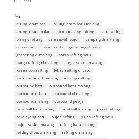
Maret 2018
Tag
arung jeram batu
arung jeram batu malang
arung jeram malang
batu malang rafting
batu rafting
blang q rafting
cafe sawah pujon
camping di malang
coban rais
coban rondo
gathering di batu
gathering di malang
harga rafting batu
harga rafting di malang
harga rafting malang
kasembon rafting
lokasi rafting di batu
lokasi rafting di malang
malang rafting
outbound batu
outbound batu malang
outbound di batu
outbound di malang
outbound malang
outbound pelajar
paintball batu malang
paintball malang
paket rafting
paralayang batu
pujon rafting
pujon rafting batu
pujon rafting malang
rafting batu malang
rafting di batu malang
rafting di malang