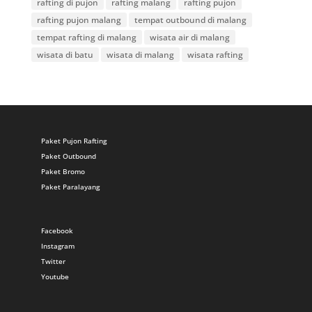
rafting di pujon
rafting malang
rafting pujon
rafting pujon malang
tempat outbound di malang
tempat rafting di malang
wisata air di malang
wisata di batu
wisata di malang
wisata rafting
Paket Pujon Rafting
Paket Outbound
Paket Bromo
Paket Paralayang
Facebook
Instagram
Twitter
Youtube