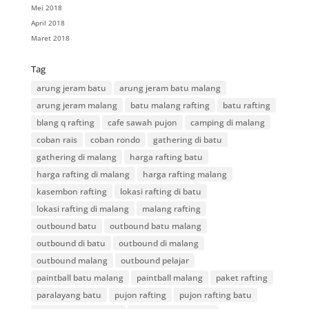
Mei 2018
April 2018
Maret 2018
Tag
arung jeram batu
arung jeram batu malang
arung jeram malang
batu malang rafting
batu rafting
blang q rafting
cafe sawah pujon
camping di malang
coban rais
coban rondo
gathering di batu
gathering di malang
harga rafting batu
harga rafting di malang
harga rafting malang
kasembon rafting
lokasi rafting di batu
lokasi rafting di malang
malang rafting
outbound batu
outbound batu malang
outbound di batu
outbound di malang
outbound malang
outbound pelajar
paintball batu malang
paintball malang
paket rafting
paralayang batu
pujon rafting
pujon rafting batu