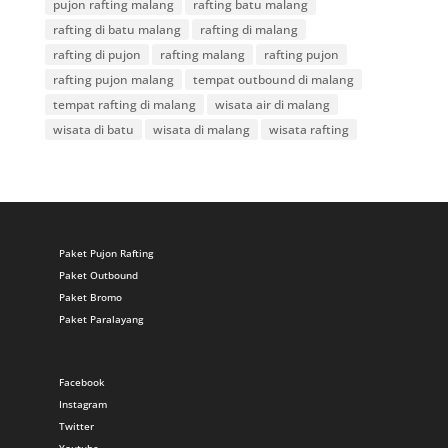
pujon rafting malang
rafting batu malang
rafting di batu malang
rafting di malang
rafting di pujon
rafting malang
rafting pujon
rafting pujon malang
tempat outbound di malang
tempat rafting di malang
wisata air di malang
wisata di batu
wisata di malang
wisata rafting
Paket Pujon Rafting
Paket Outbound
Paket Bromo
Paket Paralayang
Facebook
Instagram
Twitter