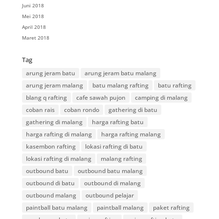
Juni 2018
Mei 2018
April 2018
Maret 2018
Tag
arung jeram batu
arung jeram batu malang
arung jeram malang
batu malang rafting
batu rafting
blang q rafting
cafe sawah pujon
camping di malang
coban rais
coban rondo
gathering di batu
gathering di malang
harga rafting batu
harga rafting di malang
harga rafting malang
kasembon rafting
lokasi rafting di batu
lokasi rafting di malang
malang rafting
outbound batu
outbound batu malang
outbound di batu
outbound di malang
outbound malang
outbound pelajar
paintball batu malang
paintball malang
paket rafting