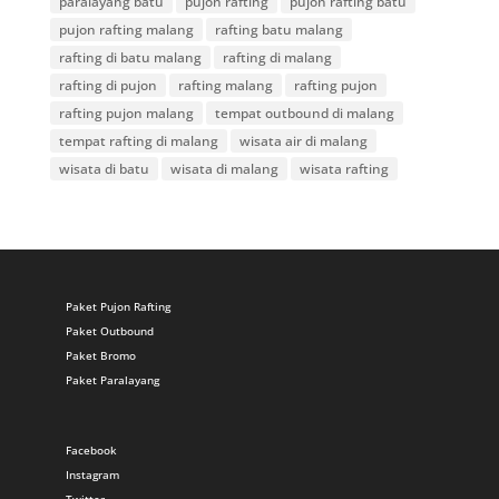
paralayang batu
pujon rafting
pujon rafting batu
pujon rafting malang
rafting batu malang
rafting di batu malang
rafting di malang
rafting di pujon
rafting malang
rafting pujon
rafting pujon malang
tempat outbound di malang
tempat rafting di malang
wisata air di malang
wisata di batu
wisata di malang
wisata rafting
Paket Pujon Rafting
Paket Outbound
Paket Bromo
Paket Paralayang
Facebook
Instagram