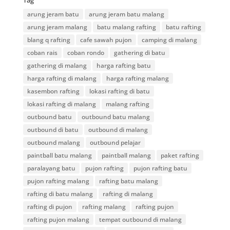
Tag
arung jeram batu
arung jeram batu malang
arung jeram malang
batu malang rafting
batu rafting
blang q rafting
cafe sawah pujon
camping di malang
coban rais
coban rondo
gathering di batu
gathering di malang
harga rafting batu
harga rafting di malang
harga rafting malang
kasembon rafting
lokasi rafting di batu
lokasi rafting di malang
malang rafting
outbound batu
outbound batu malang
outbound di batu
outbound di malang
outbound malang
outbound pelajar
paintball batu malang
paintball malang
paket rafting
paralayang batu
pujon rafting
pujon rafting batu
pujon rafting malang
rafting batu malang
rafting di batu malang
rafting di malang
rafting di pujon
rafting malang
rafting pujon
rafting pujon malang
tempat outbound di malang