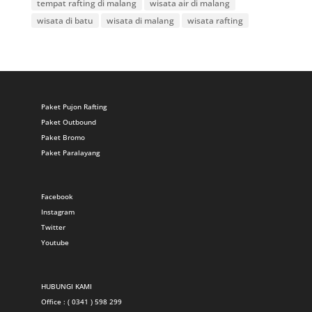
tempat rafting di malang
wisata air di malang
wisata di batu
wisata di malang
wisata rafting
Paket Pujon Rafting
Paket Outbound
Paket Bromo
Paket Paralayang
Facebook
Instagram
Twitter
Youtube
HUBUNGI KAMI
Office : ( 0341 ) 598 299