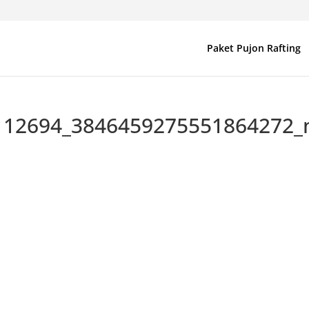
Paket Pujon Rafting
112694_3846459275551864272_