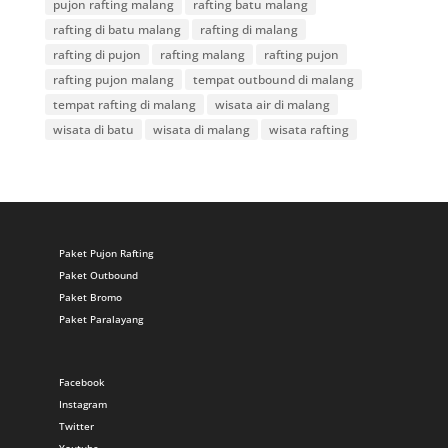
pujon rafting malang
rafting batu malang
rafting di batu malang
rafting di malang
rafting di pujon
rafting malang
rafting pujon
rafting pujon malang
tempat outbound di malang
tempat rafting di malang
wisata air di malang
wisata di batu
wisata di malang
wisata rafting
Paket Pujon Rafting
Paket Outbound
Paket Bromo
Paket Paralayang
Facebook
Instagram
Twitter