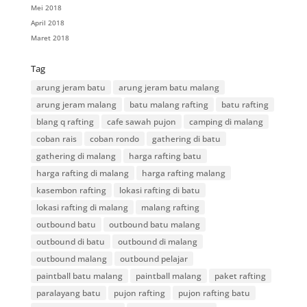
Mei 2018
April 2018
Maret 2018
Tag
arung jeram batu
arung jeram batu malang
arung jeram malang
batu malang rafting
batu rafting
blang q rafting
cafe sawah pujon
camping di malang
coban rais
coban rondo
gathering di batu
gathering di malang
harga rafting batu
harga rafting di malang
harga rafting malang
kasembon rafting
lokasi rafting di batu
lokasi rafting di malang
malang rafting
outbound batu
outbound batu malang
outbound di batu
outbound di malang
outbound malang
outbound pelajar
paintball batu malang
paintball malang
paket rafting
paralayang batu
pujon rafting
pujon rafting batu