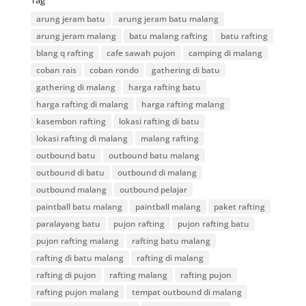
Tag
arung jeram batu
arung jeram batu malang
arung jeram malang
batu malang rafting
batu rafting
blang q rafting
cafe sawah pujon
camping di malang
coban rais
coban rondo
gathering di batu
gathering di malang
harga rafting batu
harga rafting di malang
harga rafting malang
kasembon rafting
lokasi rafting di batu
lokasi rafting di malang
malang rafting
outbound batu
outbound batu malang
outbound di batu
outbound di malang
outbound malang
outbound pelajar
paintball batu malang
paintball malang
paket rafting
paralayang batu
pujon rafting
pujon rafting batu
pujon rafting malang
rafting batu malang
rafting di batu malang
rafting di malang
rafting di pujon
rafting malang
rafting pujon
rafting pujon malang
tempat outbound di malang