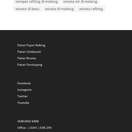
tempat rafting di malang
wisata air di malang
wisata di batu
wisata di malang
wisata rafting
Paket Pujon Rafting
Paket Outbound
Paket Bromo
Paket Paralayang
Facebook
Instagram
Twitter
Youtube
HUBUNGI KAMI
Office : ( 0341 ) 598 299