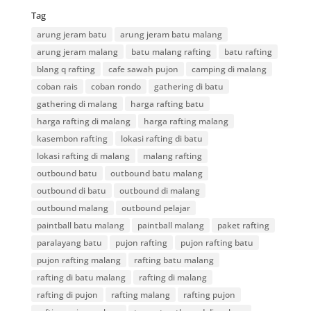
Tag
arung jeram batu
arung jeram batu malang
arung jeram malang
batu malang rafting
batu rafting
blang q rafting
cafe sawah pujon
camping di malang
coban rais
coban rondo
gathering di batu
gathering di malang
harga rafting batu
harga rafting di malang
harga rafting malang
kasembon rafting
lokasi rafting di batu
lokasi rafting di malang
malang rafting
outbound batu
outbound batu malang
outbound di batu
outbound di malang
outbound malang
outbound pelajar
paintball batu malang
paintball malang
paket rafting
paralayang batu
pujon rafting
pujon rafting batu
pujon rafting malang
rafting batu malang
rafting di batu malang
rafting di malang
rafting di pujon
rafting malang
rafting pujon