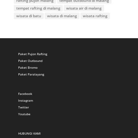
rafting pujon malang
tempat outbound di malang
tempat rafting di malang
wisata air di malang
wisata di batu
wisata di malang
wisata rafting
Paket Pujon Rafting
Paket Outbound
Paket Bromo
Paket Paralayang
Facebook
Instagram
Twitter
Youtube
HUBUNGI KAMI