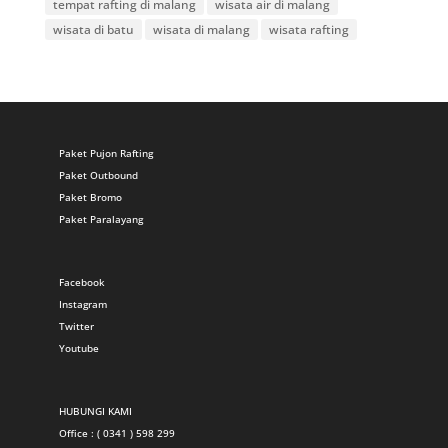
tempat rafting di malang
wisata air di malang
wisata di batu
wisata di malang
wisata rafting
Paket Pujon Rafting
Paket Outbound
Paket Bromo
Paket Paralayang
Facebook
Instagram
Twitter
Youtube
HUBUNGI KAMI
Office : ( 0341 ) 598 299