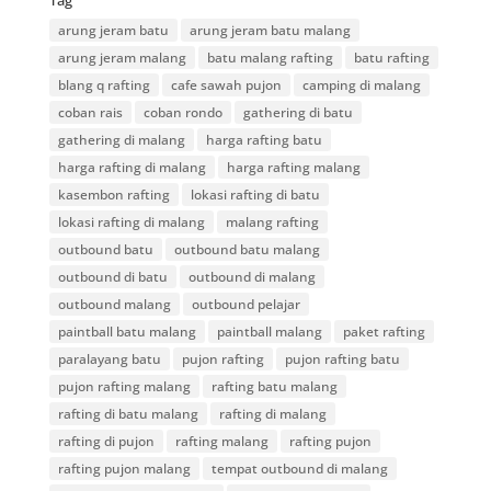
Tag
arung jeram batu
arung jeram batu malang
arung jeram malang
batu malang rafting
batu rafting
blang q rafting
cafe sawah pujon
camping di malang
coban rais
coban rondo
gathering di batu
gathering di malang
harga rafting batu
harga rafting di malang
harga rafting malang
kasembon rafting
lokasi rafting di batu
lokasi rafting di malang
malang rafting
outbound batu
outbound batu malang
outbound di batu
outbound di malang
outbound malang
outbound pelajar
paintball batu malang
paintball malang
paket rafting
paralayang batu
pujon rafting
pujon rafting batu
pujon rafting malang
rafting batu malang
rafting di batu malang
rafting di malang
rafting di pujon
rafting malang
rafting pujon
rafting pujon malang
tempat outbound di malang