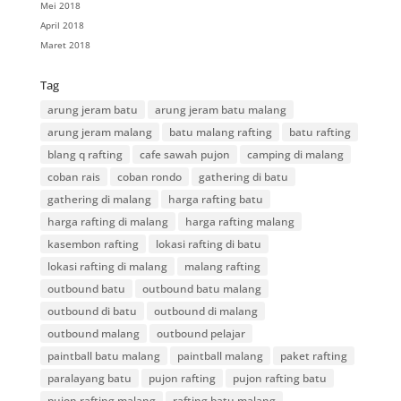
Mei 2018
April 2018
Maret 2018
Tag
arung jeram batu
arung jeram batu malang
arung jeram malang
batu malang rafting
batu rafting
blang q rafting
cafe sawah pujon
camping di malang
coban rais
coban rondo
gathering di batu
gathering di malang
harga rafting batu
harga rafting di malang
harga rafting malang
kasembon rafting
lokasi rafting di batu
lokasi rafting di malang
malang rafting
outbound batu
outbound batu malang
outbound di batu
outbound di malang
outbound malang
outbound pelajar
paintball batu malang
paintball malang
paket rafting
paralayang batu
pujon rafting
pujon rafting batu
pujon rafting malang
rafting batu malang