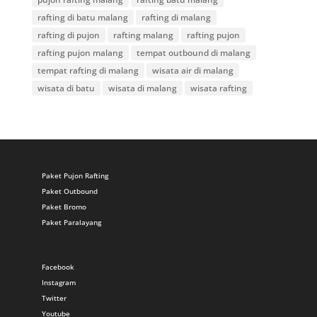
rafting di batu malang
rafting di malang
rafting di pujon
rafting malang
rafting pujon
rafting pujon malang
tempat outbound di malang
tempat rafting di malang
wisata air di malang
wisata di batu
wisata di malang
wisata rafting
Paket Pujon Rafting
Paket Outbound
Paket Bromo
Paket Paralayang
Facebook
Instagram
Twitter
Youtube