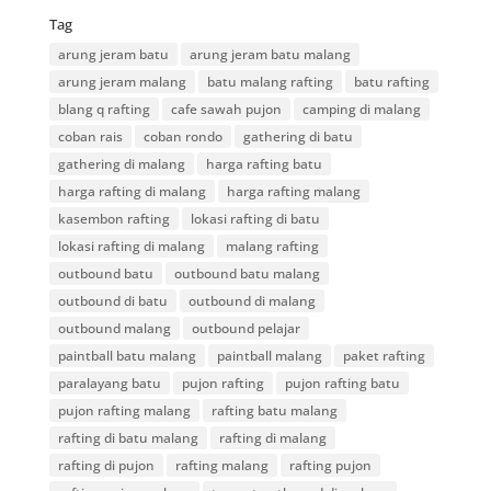
Tag
arung jeram batu
arung jeram batu malang
arung jeram malang
batu malang rafting
batu rafting
blang q rafting
cafe sawah pujon
camping di malang
coban rais
coban rondo
gathering di batu
gathering di malang
harga rafting batu
harga rafting di malang
harga rafting malang
kasembon rafting
lokasi rafting di batu
lokasi rafting di malang
malang rafting
outbound batu
outbound batu malang
outbound di batu
outbound di malang
outbound malang
outbound pelajar
paintball batu malang
paintball malang
paket rafting
paralayang batu
pujon rafting
pujon rafting batu
pujon rafting malang
rafting batu malang
rafting di batu malang
rafting di malang
rafting di pujon
rafting malang
rafting pujon