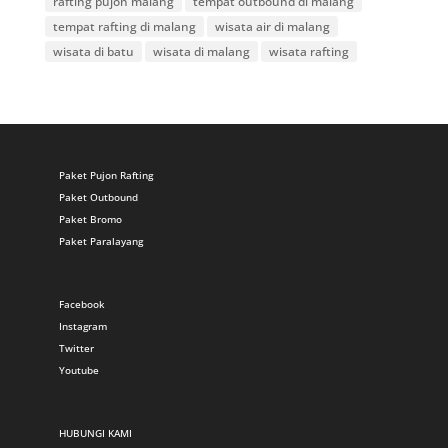
rafting pujon malang
tempat outbound di malang
tempat rafting di malang
wisata air di malang
wisata di batu
wisata di malang
wisata rafting
Paket Pujon Rafting
Paket Outbound
Paket Bromo
Paket Paralayang
Facebook
Instagram
Twitter
Youtube
HUBUNGI KAMI