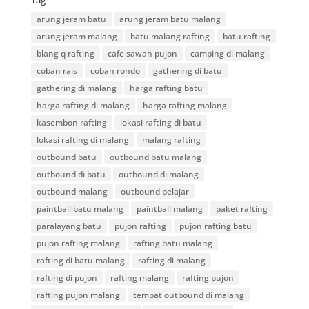
Tag
arung jeram batu
arung jeram batu malang
arung jeram malang
batu malang rafting
batu rafting
blang q rafting
cafe sawah pujon
camping di malang
coban rais
coban rondo
gathering di batu
gathering di malang
harga rafting batu
harga rafting di malang
harga rafting malang
kasembon rafting
lokasi rafting di batu
lokasi rafting di malang
malang rafting
outbound batu
outbound batu malang
outbound di batu
outbound di malang
outbound malang
outbound pelajar
paintball batu malang
paintball malang
paket rafting
paralayang batu
pujon rafting
pujon rafting batu
pujon rafting malang
rafting batu malang
rafting di batu malang
rafting di malang
rafting di pujon
rafting malang
rafting pujon
rafting pujon malang
tempat outbound di malang