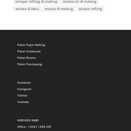
tempat rafting di malang
wisata air di malang
wisata di batu
wisata di malang
wisata rafting
Paket Pujon Rafting
Paket Outbound
Paket Bromo
Paket Paralayang
Facebook
Instagram
Twitter
Youtube
HUBUNGI KAMI
Office : ( 0341 ) 598 299