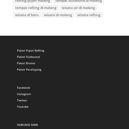
rafting pujon malang
tempat outbound di malang
tempat rafting di malang
wisata air di malang
wisata di batu
wisata di malang
wisata rafting
Paket Pujon Rafting
Paket Outbound
Paket Bromo
Paket Paralayang
Facebook
Instagram
Twitter
Youtube
HUBUNGI KAMI