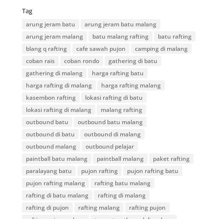
Tag
arung jeram batu
arung jeram batu malang
arung jeram malang
batu malang rafting
batu rafting
blang q rafting
cafe sawah pujon
camping di malang
coban rais
coban rondo
gathering di batu
gathering di malang
harga rafting batu
harga rafting di malang
harga rafting malang
kasembon rafting
lokasi rafting di batu
lokasi rafting di malang
malang rafting
outbound batu
outbound batu malang
outbound di batu
outbound di malang
outbound malang
outbound pelajar
paintball batu malang
paintball malang
paket rafting
paralayang batu
pujon rafting
pujon rafting batu
pujon rafting malang
rafting batu malang
rafting di batu malang
rafting di malang
rafting di pujon
rafting malang
rafting pujon