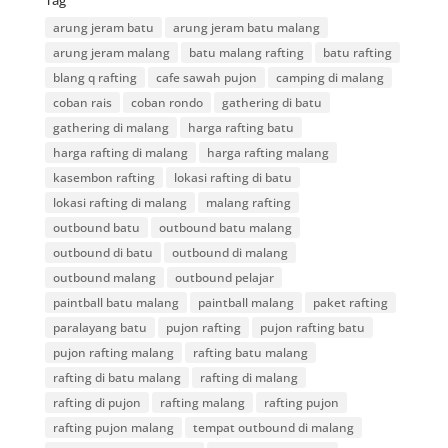
Tag
arung jeram batu
arung jeram batu malang
arung jeram malang
batu malang rafting
batu rafting
blang q rafting
cafe sawah pujon
camping di malang
coban rais
coban rondo
gathering di batu
gathering di malang
harga rafting batu
harga rafting di malang
harga rafting malang
kasembon rafting
lokasi rafting di batu
lokasi rafting di malang
malang rafting
outbound batu
outbound batu malang
outbound di batu
outbound di malang
outbound malang
outbound pelajar
paintball batu malang
paintball malang
paket rafting
paralayang batu
pujon rafting
pujon rafting batu
pujon rafting malang
rafting batu malang
rafting di batu malang
rafting di malang
rafting di pujon
rafting malang
rafting pujon
rafting pujon malang
tempat outbound di malang