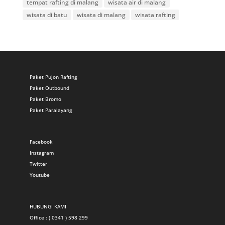
tempat rafting di malang
wisata air di malang
wisata di batu
wisata di malang
wisata rafting
Paket Pujon Rafting
Paket Outbound
Paket Bromo
Paket Paralayang
Facebook
Instagram
Twitter
Youtube
HUBUNGI KAMI
Office : ( 0341 ) 598 299