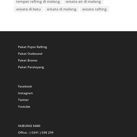
tempat rafting di malang
wisata air di malang
wisata di batu
wisata di malang
wisata rafting
Paket Pujon Rafting
Paket Outbound
Paket Bromo
Paket Paralayang
Facebook
Instagram
Twitter
Youtube
HUBUNGI KAMI
Office : ( 0341 ) 598 299