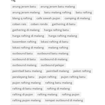
Tag
arung jeram batu
arung jeram batu malang
arung jeram malang
batu malang rafting
batu rafting
blang q rafting
cafe sawah pujon
camping di malang
coban rais
coban rondo
gathering di batu
gathering di malang
harga rafting batu
harga rafting di malang
harga rafting malang
kasembon rafting
lokasi rafting di batu
lokasi rafting di malang
malang rafting
outbound batu
outbound batu malang
outbound di batu
outbound di malang
outbound malang
outbound pelajar
paintball batu malang
paintball malang
paket rafting
paralayang batu
pujon rafting
pujon rafting batu
pujon rafting malang
rafting batu malang
rafting di batu malang
rafting di malang
rafting di pujon
rafting malang
rafting pujon
rafting pujon malang
tempat outbound di malang