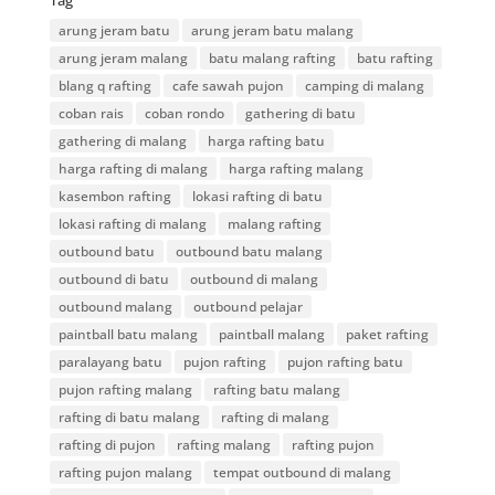
Tag
arung jeram batu
arung jeram batu malang
arung jeram malang
batu malang rafting
batu rafting
blang q rafting
cafe sawah pujon
camping di malang
coban rais
coban rondo
gathering di batu
gathering di malang
harga rafting batu
harga rafting di malang
harga rafting malang
kasembon rafting
lokasi rafting di batu
lokasi rafting di malang
malang rafting
outbound batu
outbound batu malang
outbound di batu
outbound di malang
outbound malang
outbound pelajar
paintball batu malang
paintball malang
paket rafting
paralayang batu
pujon rafting
pujon rafting batu
pujon rafting malang
rafting batu malang
rafting di batu malang
rafting di malang
rafting di pujon
rafting malang
rafting pujon
rafting pujon malang
tempat outbound di malang