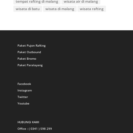
tempat rafting di malang
wisata air di malang
wisata di batu
wisata di malang
wisata rafting
Paket Pujon Rafting
Paket Outbound
Paket Bromo
Paket Paralayang
Facebook
Instagram
Twitter
Youtube
HUBUNGI KAMI
Office : ( 0341 ) 598 299