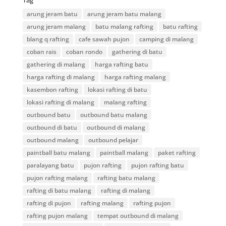
Tag
arung jeram batu
arung jeram batu malang
arung jeram malang
batu malang rafting
batu rafting
blang q rafting
cafe sawah pujon
camping di malang
coban rais
coban rondo
gathering di batu
gathering di malang
harga rafting batu
harga rafting di malang
harga rafting malang
kasembon rafting
lokasi rafting di batu
lokasi rafting di malang
malang rafting
outbound batu
outbound batu malang
outbound di batu
outbound di malang
outbound malang
outbound pelajar
paintball batu malang
paintball malang
paket rafting
paralayang batu
pujon rafting
pujon rafting batu
pujon rafting malang
rafting batu malang
rafting di batu malang
rafting di malang
rafting di pujon
rafting malang
rafting pujon
rafting pujon malang
tempat outbound di malang