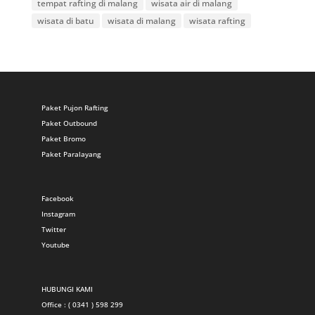
tempat rafting di malang
wisata air di malang
wisata di batu
wisata di malang
wisata rafting
Paket Pujon Rafting
Paket Outbound
Paket Bromo
Paket Paralayang
Facebook
Instagram
Twitter
Youtube
HUBUNGI KAMI
Office : ( 0341 ) 598 299