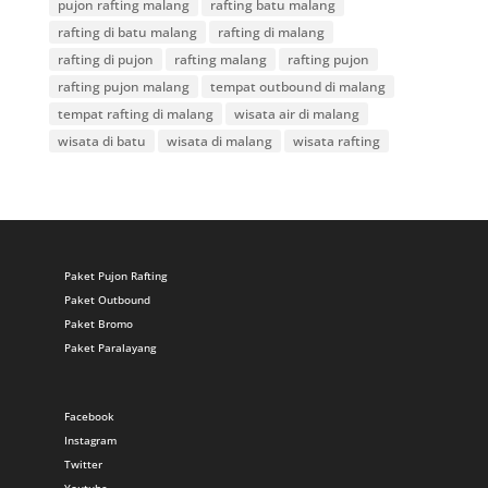
pujon rafting malang
rafting batu malang
rafting di batu malang
rafting di malang
rafting di pujon
rafting malang
rafting pujon
rafting pujon malang
tempat outbound di malang
tempat rafting di malang
wisata air di malang
wisata di batu
wisata di malang
wisata rafting
Paket Pujon Rafting
Paket Outbound
Paket Bromo
Paket Paralayang
Facebook
Instagram
Twitter