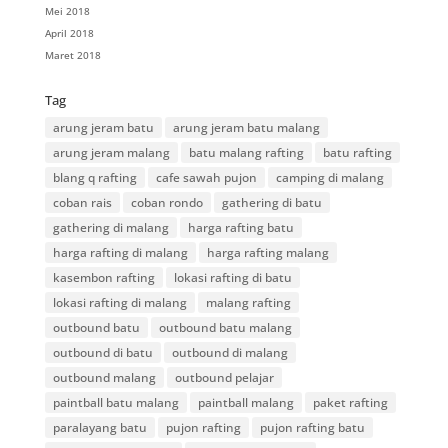
Mei 2018
April 2018
Maret 2018
Tag
arung jeram batu
arung jeram batu malang
arung jeram malang
batu malang rafting
batu rafting
blang q rafting
cafe sawah pujon
camping di malang
coban rais
coban rondo
gathering di batu
gathering di malang
harga rafting batu
harga rafting di malang
harga rafting malang
kasembon rafting
lokasi rafting di batu
lokasi rafting di malang
malang rafting
outbound batu
outbound batu malang
outbound di batu
outbound di malang
outbound malang
outbound pelajar
paintball batu malang
paintball malang
paket rafting
paralayang batu
pujon rafting
pujon rafting batu