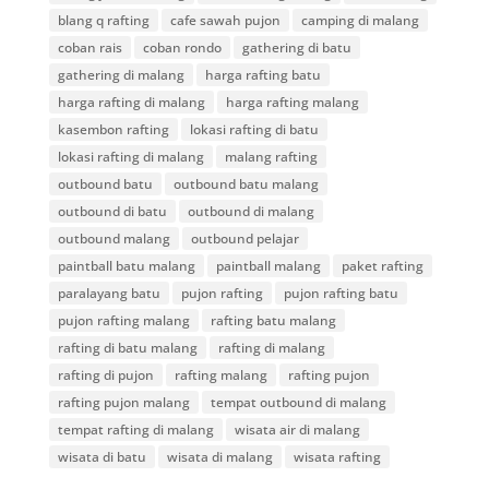
blang q rafting
cafe sawah pujon
camping di malang
coban rais
coban rondo
gathering di batu
gathering di malang
harga rafting batu
harga rafting di malang
harga rafting malang
kasembon rafting
lokasi rafting di batu
lokasi rafting di malang
malang rafting
outbound batu
outbound batu malang
outbound di batu
outbound di malang
outbound malang
outbound pelajar
paintball batu malang
paintball malang
paket rafting
paralayang batu
pujon rafting
pujon rafting batu
pujon rafting malang
rafting batu malang
rafting di batu malang
rafting di malang
rafting di pujon
rafting malang
rafting pujon
rafting pujon malang
tempat outbound di malang
tempat rafting di malang
wisata air di malang
wisata di batu
wisata di malang
wisata rafting