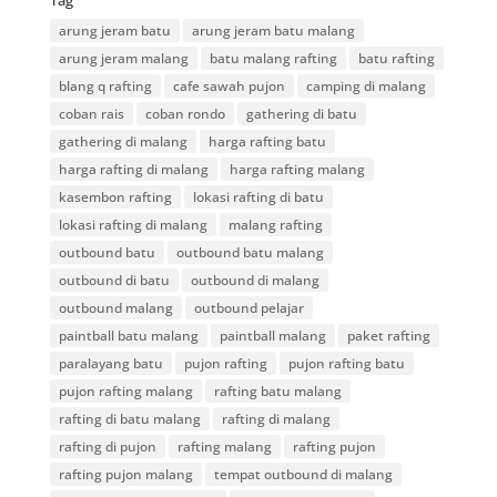
Tag
arung jeram batu
arung jeram batu malang
arung jeram malang
batu malang rafting
batu rafting
blang q rafting
cafe sawah pujon
camping di malang
coban rais
coban rondo
gathering di batu
gathering di malang
harga rafting batu
harga rafting di malang
harga rafting malang
kasembon rafting
lokasi rafting di batu
lokasi rafting di malang
malang rafting
outbound batu
outbound batu malang
outbound di batu
outbound di malang
outbound malang
outbound pelajar
paintball batu malang
paintball malang
paket rafting
paralayang batu
pujon rafting
pujon rafting batu
pujon rafting malang
rafting batu malang
rafting di batu malang
rafting di malang
rafting di pujon
rafting malang
rafting pujon
rafting pujon malang
tempat outbound di malang