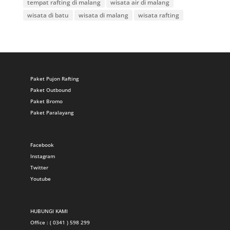
tempat rafting di malang
wisata air di malang
wisata di batu
wisata di malang
wisata rafting
Paket Pujon Rafting
Paket Outbound
Paket Bromo
Paket Paralayang
Facebook
Instagram
Twitter
Youtube
HUBUNGI KAMI
Office : ( 0341 ) 598 299